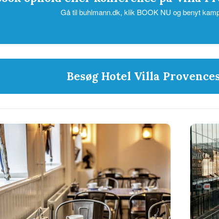
Gå til buhlmann.dk, klik BOOK NU og benyt k
Besøg Hotel Villa Provenc