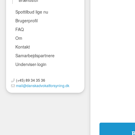
Brændstof
Spottilbud lige nu
Brugerprofil
FAQ
Om
Kontakt
Samarbejdspartnere
Underviser-login
(+45) 89 34 35 36
mail@danskadvokatforsyning.dk
B