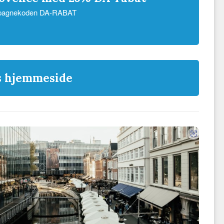
ampagnekoden DA-RABAT
es hjemmeside