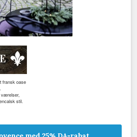
dt fransk oase
.
 værelser,
encalsk stil.
Provence med 25% DA-rabat