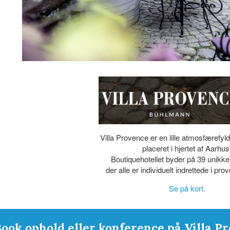
Villa Provence er en lille atmosfærefyl
placeret i hjertet af Aarhus
Boutiquehotellet byder på 39 unikke
der alle er individuelt indrettede i prov
Se på kort.
ook ophold eller konference på Villa 