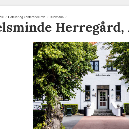
ele
Hoteller og konference mv.
Bühlmann
lsminde Herregård, 