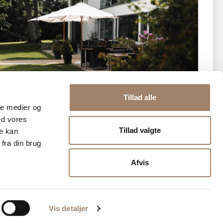
Tillad alle
ale medier og
ed vores
Tillad valgte
re kan
fra din brug
Afvis
Vis detaljer