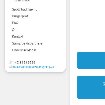
Brændstof
Spottilbud lige nu
Brugerprofil
FAQ
Om
Kontakt
Samarbejdspartnere
Underviser-login
(+45) 89 34 35 36
mail@danskadvokatforsyning.dk