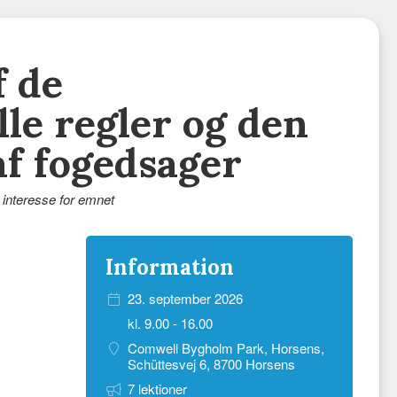
f de
le regler og den
af fogedsager
interesse for emnet
Information
23. september 2026
kl. 9.00 - 16.00
Comwell Bygholm Park, Horsens,
Schüttesvej 6, 8700 Horsens
7 lektioner