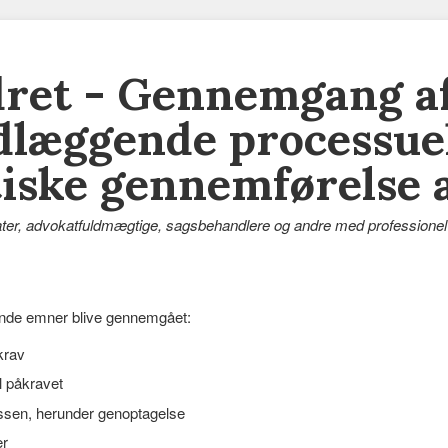
ret - Gennemgang a
læggende processuel
iske gennemførelse 
ter, advokatfuldmægtige, sagsbehandlere og andre med professionel 
gende emner blive gennemgået:
krav
il påkravet
sen, herunder genoptagelse
r