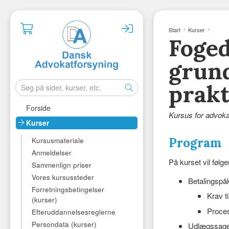
Start
Kurser
Foged
grund
prakt
Forside
Kursus for advoka
Kurser
Program
Kursusmateriale
Anmeldelser
På kurset vil føl
Sammenlign priser
Vores kursussteder
Betalingspå
Forretningsbetingelser
Krav t
(kurser)
Proces
Efteruddannelsesreglerne
Persondata (kurser)
Udlægssage