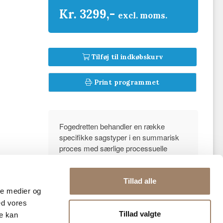
Kr. 3299,-
excl. moms.
Tilføj til indkøbskurv
Print programmet
Fogedretten behandler en række
specifikke sagstyper i en summarisk
proces med særlige processuelle
regler.
Kurset giver deltagerne en introduktion
Tillad alle
til de forskellige fogedretlige sagstyper
ale medier og
og grundlæggende kendskab til
ed vores
fogedrettens kompetence og de
Tillad valgte
re kan
processuelle rammer og regler for