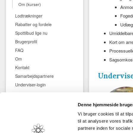
Om (kurser)
Anmod
Foged
Lodtrækninger
Udlæg
Rabatter og fordele
Spottilbud lige nu
Umiddelbare
Brugerprofil
Kort om arre
FAQ
Processuelle
Om
Sagsomkost
Kontakt
Undervis
Samarbejdspartnere
Underviser-login
(+45) 89 34 35 36
Denne hjemmeside bruger
mail@danskadvokatforsyning.dk
Vi bruger cookies til at til
til at analysere vores tra
partnere inden for sociale