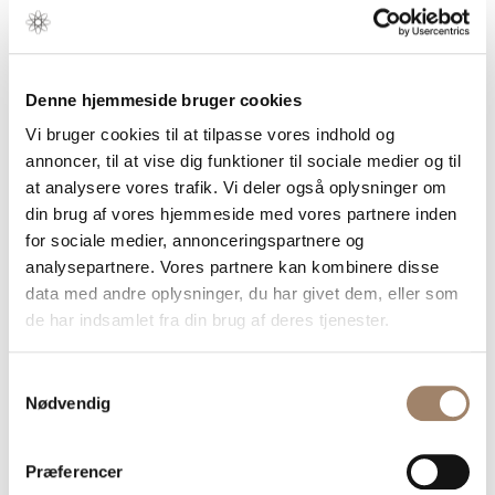
advokatsekretærer, virksomhedsjurister, medarbejdere i stat
og kommune, bank- og finanssektoren, inkassovirksomheder
og ejendomsbranchen.
Denne hjemmeside bruger cookies
Vi bruger cookies til at tilpasse vores indhold og
Før, under og efter kurset
annoncer, til at vise dig funktioner til sociale medier og til
Det følgende gælder normalt for vores kurser. Når
at analysere vores trafik. Vi deler også oplysninger om
afvigelser forekommer, vil disse altid fremgå af kursets
side her på sitet.
din brug af vores hjemmeside med vores partnere inden
for sociale medier, annonceringspartnere og
-----------------
analysepartnere. Vores partnere kan kombinere disse
Du tilmelder dig et kursus via dette site. Du kan dog
data med andre oplysninger, du har givet dem, eller som
også tilmelde dig ved at sende en mail til
de har indsamlet fra din brug af deres tjenester.
mail@danskadvokatforsyning.dk. Fakturaen modtager
du herefter straks pr. e-mail.
Samtykkevalg
Samtidig modtager du et login til din helt egen
kursusside, hvis du ikke i forvejen har et. På din
Nødvendig
personlige kursusside kan du bl.a.
se og ændre dine stamoplysninger og din
Præferencer
adgangskode.