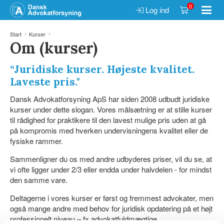
0
Log ind
Start
Kurser
Om (kurser)
“Juridiske kurser. Højeste kvalitet.
Laveste pris."
Dansk Advokatforsyning ApS har siden 2008 udbudt juridiske
kurser under dette slogan. Vores målsætning er at stille kurser
til rådighed for praktikere til den lavest mulige pris uden at gå
på kompromis med hverken undervisningens kvalitet eller de
fysiske rammer.
Sammenligner du os med andre udbyderes priser, vil du se, at
vi ofte ligger under 2/3 eller endda under halvdelen - for mindst
den samme vare.
Deltagerne i vores kurser er først og fremmest advokater, men
også mange andre med behov for juridisk opdatering på et højt
professionelt niveau – fx advokatfuldmægtige,